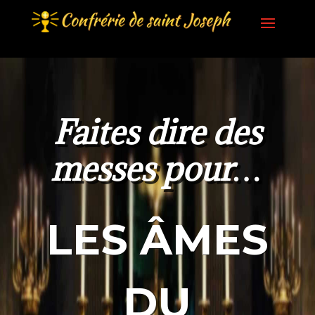
Faites dire des
messes pour…
LES ÂMES
DU