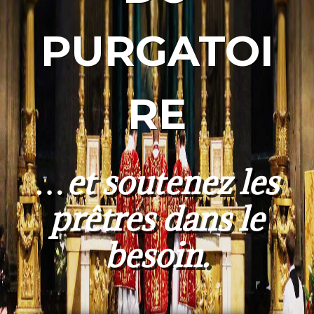
PURGATOI
RE
…et soutenez les
prêtres dans le
besoin.