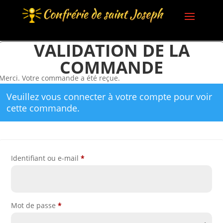
VALIDATION DE LA
COMMANDE
Merci. Votre commande a été reçue.
Veuillez vous connecter à votre compte pour voir
cette commande.
Obligatoire
Identifiant ou e-mail
*
Obligatoire
Mot de passe
*