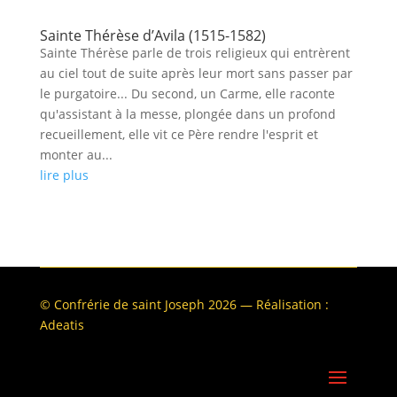
Sainte Thérèse d’Avila (1515-1582)
Sainte Thérèse parle de trois religieux qui entrèrent
au ciel tout de suite après leur mort sans passer par
le purgatoire... Du second, un Carme, elle raconte
qu'assistant à la messe, plongée dans un profond
recueillement, elle vit ce Père rendre l'esprit et
monter au...
lire plus
© Confrérie de saint Joseph 2026 — Réalisation :
Adeatis