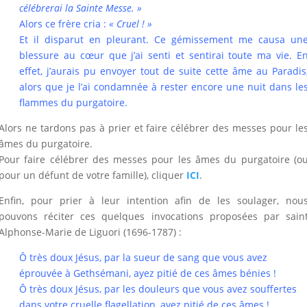
célébrerai la Sainte Messe. »
Alors ce frère cria :
« Cruel ! »
Et il disparut en pleurant. Ce gémissement me cau­sa un
blessure au cœur que j’ai senti et sentirai toute ma vie. E
effet, j’aurais pu envoyer tout de suite cette âme au Paradis
alors que je l’ai condamnée à rester encore une nuit dans le
flammes du purgatoire.
Alors ne tardons pas à prier et faire célébrer des messes pour le
âmes du purgatoire.
Pour faire célébrer des messes pour les âmes du purgatoire (o
pour un défunt de votre famille), cliquer
ICI
.
Enfin, pour prier à leur intention afin de les soulager, nou
pouvons réciter ces quelques invocations proposées par sain
Alphonse-Marie de Liguori (1696-1787) :
Ô très doux Jésus, par la sueur de sang que vous avez
éprouvée à Gethsémani, ayez pitié de ces âmes bénies !
Ô très doux Jésus, par les douleurs que vous avez souffertes
dans votre cruelle flagellation, ayez pitié de ces âmes !