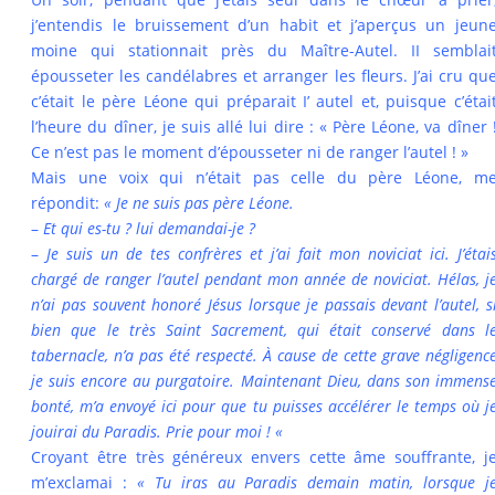
j’entendis le bruissement d’un habit et j’aperçus un jeun
moine qui stationnait près du Maître-Autel. II semblai
épousseter les candélabres et arranger les fleurs. J’ai cru qu
c’était le père Léone qui prépa­rait I’ autel et, puisque c’étai
l’heure du dîner, je suis
allé lui dire : « Père Léone, va dîner 
Ce n’est pas le moment d’épousseter ni de ranger l’autel ! »
Mais une voix qui n’était pas celle du père Léone, m
répondit:
« Je ne suis pas père Léone.
–
Et qui es-tu ? lui demandai-je ?
–
Je suis un de tes confrères et j’ai fait mon noviciat ici. J’étai
chargé de ranger l’autel pendant mon année de noviciat. Hélas, j
n’ai pas souvent honoré Jésus lorsque je passais devant l’autel, s
bien que le très Saint Sacrement, qui était conservé dans l
tabernacle, n’a pas été respecté.
À
cause de cette grave négligenc
je suis encore au purgatoire. Maintenant Dieu, dans son immens
bonté, m’a envoyé ici pour que tu puisses accélérer le temps où j
jouirai du Paradis. Prie pour moi ! «
Croyant être très généreux envers cette âme souf­frante, j
m’exclamai :
« Tu iras au Paradis demain matin, lorsque j