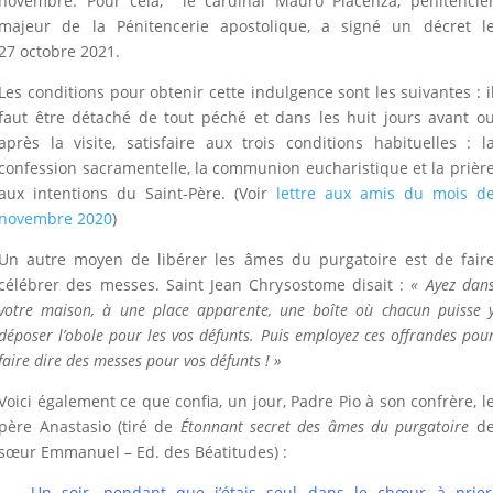
novembre. Pour cela, le cardinal Mauro Piacenza, pénitencie
majeur de la Pénitencerie apostolique, a signé un décret l
27 octobre 2021.
Les conditions pour obtenir cette indulgence sont les suivantes : i
faut être détaché de tout péché et dans les huit jours avant o
après la visite, satisfaire aux trois conditions habituelles : l
confession sacramentelle, la communion eucharistique et la prièr
aux intentions du Saint-Père. (Voir
lettre aux amis du mois d
novembre 2020
)
Un autre moyen de libérer les âmes du purgatoire est de fair
célébrer des messes. Saint Jean Chrysostome disait :
« Ayez dan
votre maison, à une place apparente, une boîte où chacun puisse 
déposer l’obole pour les vos défunts. Puis employez ces offrandes pou
faire dire des messes pour vos défunts ! »
Voici également ce que confia, un jour, Padre Pio à son confrère, l
père Anastasio (tiré de
Étonnant secret des âmes du purgatoire
d
sœur Emmanuel – Ed. des Béatitudes) :
Un soir, pendant que j’étais seul dans le chœur
à
prier