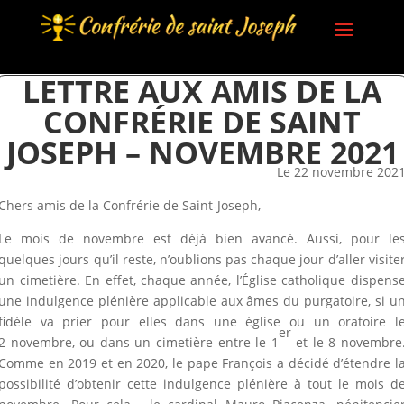
LETTRE AUX AMIS DE LA
CONFRÉRIE DE SAINT
JOSEPH – NOVEMBRE 2021
Le 22 novembre 202
Chers amis de la Confrérie de Saint-Joseph,
Le mois de novembre est déjà bien avancé. Aussi, pour le
quelques jours qu’il reste, n’oublions pas chaque jour d’aller visite
un cimetière. En effet, chaque année, l’Église catholique dispens
une indulgence plénière applicable aux âmes du purgatoire, si u
fidèle va prier pour elles dans une église ou un oratoire l
er
2 novembre, ou dans un cimetière entre le 1
et le 8 novembre
Comme en 2019 et en 2020, le pape François a décidé d’étendre l
possibilité d’obtenir cette indulgence plénière à tout le mois d